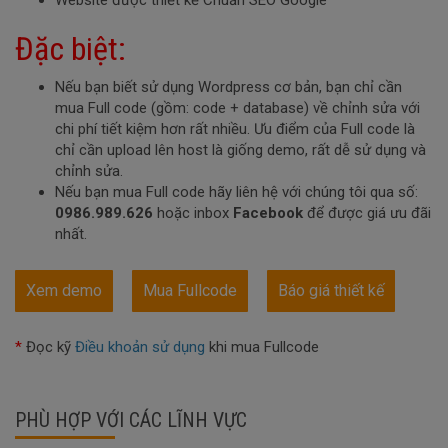
Đặc biệt:
Nếu bạn biết sử dụng Wordpress cơ bản, bạn chỉ cần
mua Full code (gồm: code + database) về chỉnh sửa với
chi phí tiết kiệm hơn rất nhiều. Ưu điểm của Full code là
chỉ cần upload lên host là giống demo, rất dễ sử dụng và
chỉnh sửa.
Nếu bạn mua Full code hãy liên hệ với chúng tôi qua số:
0986.989.626
hoặc inbox
Facebook
để được giá ưu đãi
nhất.
Xem demo
Mua Fullcode
Báo giá thiết kế
*
Đọc kỹ
Điều khoản sử dụng
khi mua Fullcode
PHÙ HỢP VỚI CÁC LĨNH VỰC