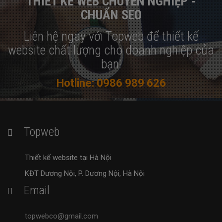
THIẾT KẾ WEB CHUYÊN NGHIỆP -
CHUẨN SEO
Liên hệ ngay với Topweb để thiết kế
website chất lượng cho doanh nghiệp của
bạn!
Hotline: 0986 989 626
Topweb
Thiết kế website tại Hà Nội
KĐT Dương Nội, P. Dương Nội, Hà Nội
Email
topwebco@gmail.com