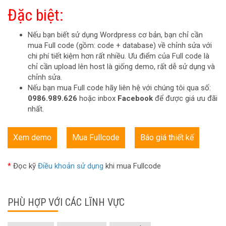
Đặc biệt:
Nếu bạn biết sử dụng Wordpress cơ bản, bạn chỉ cần
mua Full code (gồm: code + database) về chỉnh sửa với
chi phí tiết kiệm hơn rất nhiều. Ưu điểm của Full code là
chỉ cần upload lên host là giống demo, rất dễ sử dụng và
chỉnh sửa.
Nếu bạn mua Full code hãy liên hệ với chúng tôi qua số:
0986.989.626
hoặc inbox
Facebook
để được giá ưu đãi
nhất.
Xem demo
Mua Fullcode
Báo giá thiết kế
*
Đọc kỹ
Điều khoản sử dụng
khi mua Fullcode
PHÙ HỢP VỚI CÁC LĨNH VỰC