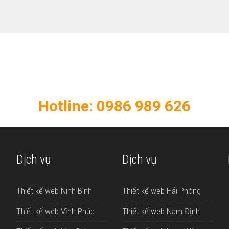
KẾ WEB CHUYÊN NGHIỆP - CH
opweb để thiết kế website chất lượng cho do
Hotline: 0986 989 626
Dịch vụ
Dịch vụ
Thiết kế web Ninh Bình
Thiết kế web Hải Phòng
Thiết kế web Vĩnh Phúc
Thiết kế web Nam Định