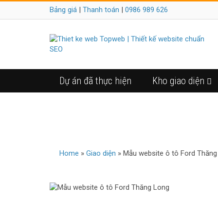
Bảng giá
|
Thanh toán
|
0986 989 626
Dự án đã thực hiện
Kho giao diện
MẪU 
Home
»
Giao diện
»
Mẫu website ô tô Ford Thăng