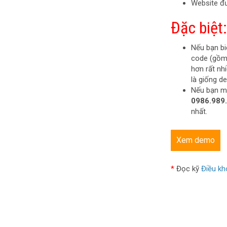
Website đ
Đặc biệt:
Nếu bạn bi
code (gồm:
hơn rất nh
là giống d
Nếu bạn mu
0986.989
nhất.
Xem demo
*
Đọc kỹ
Điều kh