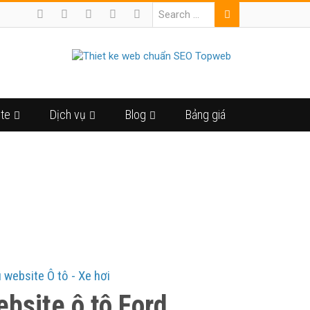
ite
Dịch vụ
Blog
Bảng giá
 LONG
website Ô tô - Xe hơi
bsite ô tô Ford