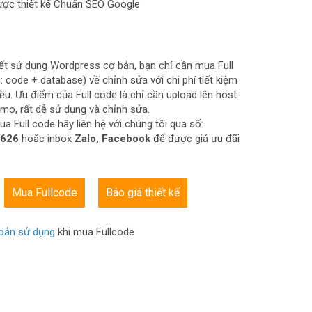
ược thiết kế Chuẩn SEO Google
ết sử dụng Wordpress cơ bản, bạn chỉ cần mua Full
 code + database) về chỉnh sửa với chi phí tiết kiệm
iều. Ưu điểm của Full code là chỉ cần upload lên host
emo, rất dễ sử dụng và chỉnh sửa.
a Full code hãy liên hệ với chúng tôi qua số:
.626
hoặc inbox
Zalo, Facebook
để được giá ưu đãi
Mua Fullcode
Báo giá thiết kế
oản sử dụng
khi mua Fullcode