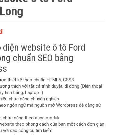
 Long
đ
 diện website ô tô Ford
ong chuẩn SEO bằng
ss
ược thiết kế theo chuẩn HTML5, CSS3
ương thích với tất cả trình duyệt, di động (Điện thoại
áy tính bảng, Laptop…)
hiều chức năng chuyên nghiệp
 theo ngôn ngữ mã nguồn mở Wordpress dễ dàng sử
ác chức năng theo dạng module
website theo phong cách của bạn một cách đơn giản
u với các công cụ tìm kiếm