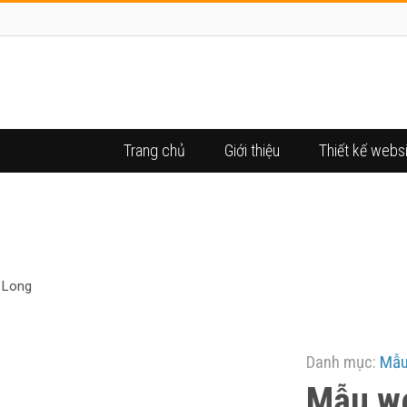
Trang chủ
Giới thiệu
Thiết kế webs
WEBSITE Ô TÔ FORD THĂNG
 Long
Danh mục:
Mẫu 
Mẫu we