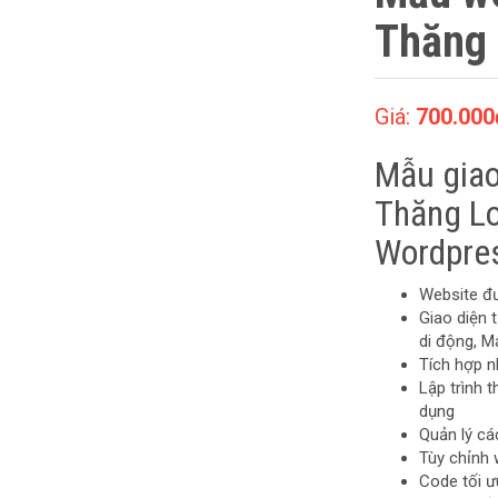
Thăng
Giá:
700.000
Mẫu giao
Thăng L
Wordpre
Website đ
Giao diện t
di động, M
Tích hợp n
Lập trình
dụng
Quản lý c
Tùy chỉnh 
Code tối ư