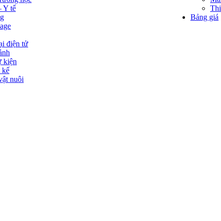
 Y tế
Thi
og
Bảng giá
page
i điện tử
ảnh
ự kiện
 kế
vật nuôi