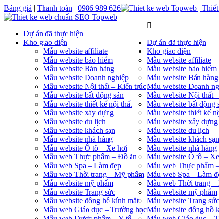
Bảng giá
|
Thanh toán
|
0986 989 626
Dự án đã thực hiện
Kho giao diện
Dự án đã thực hiện
Mẫu website affiliate
Kho giao diện
Mẫu website bảo hiểm
Mẫu website affiliate
Mẫu website Bán hàng
Mẫu website bảo hiểm
Mẫu website Doanh nghiệp
Mẫu website Bán hàng
Mẫu website Nội thất – Kiến trúc
Mẫu website Doanh ng
Mẫu website bất động sản
Mẫu website Nội thất –
Mẫu website thiết kế nội thất
Mẫu website bất động 
Mẫu website xây dựng
Mẫu website thiết kế nộ
Mẫu website du lịch
Mẫu website xây dựng
Mẫu website khách sạn
Mẫu website du lịch
Mẫu website nhà hàng
Mẫu website khách sạn
Mẫu website Ô tô – Xe hơi
Mẫu website nhà hàng
Mẫu web Thực phẩm – Đồ ăn
Mẫu website Ô tô – Xe
Mẫu web Spa – Làm đẹp
Mẫu web Thực phẩm –
Mẫu web Thời trang – Mỹ phẩm
Mẫu web Spa – Làm đ
Mẫu website mỹ phẩm
Mẫu web Thời trang –
Mẫu website Trang sức
Mẫu website mỹ phẩm
Mẫu website đồng hồ kính mắt
Mẫu website Trang sức
Mẫu web Giáo dục – Trường học
Mẫu website đồng hồ k
Mẫu web Dược phẩm – Y tế
Mẫu web Giáo dục – T