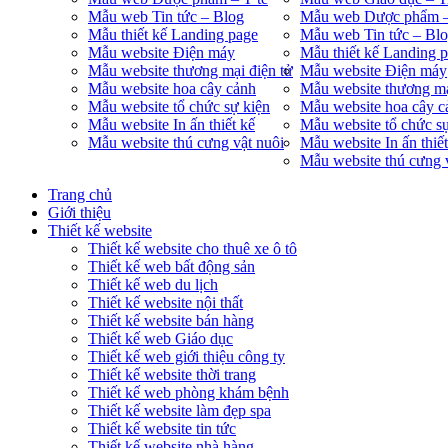
Mẫu web Tin tức – Blog
Mẫu web Dược phẩm –
Mẫu thiết kế Landing page
Mẫu web Tin tức – Bl
Mẫu website Điện máy
Mẫu thiết kế Landing 
Mẫu website thương mại điện tử
Mẫu website Điện máy
Mẫu website hoa cây cảnh
Mẫu website thương mạ
Mẫu website tổ chức sự kiện
Mẫu website hoa cây c
Mẫu website In ấn thiết kế
Mẫu website tổ chức s
Mẫu website thú cưng vật nuôi
Mẫu website In ấn thiết
Mẫu website thú cưng 
Trang chủ
Giới thiệu
Thiết kế website
Thiết kế website cho thuê xe ô tô
Thiết kế web bất động sản
Thiết kế web du lịch
Thiết kế website nội thất
Thiết kế website bán hàng
Thiết kế web Giáo dục
Thiết kế web giới thiệu công ty
Thiết kế website thời trang
Thiết kế web phòng khám bệnh
Thiết kế website làm đẹp spa
Thiết kế website tin tức
Thiết kế website nhà hàng