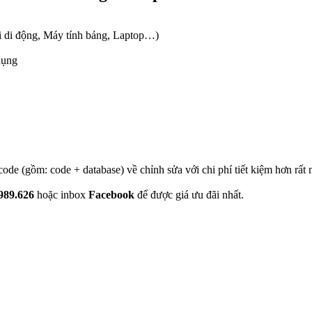
oại di động, Máy tính bảng, Laptop…)
dụng
de (gồm: code + database) về chỉnh sửa với chi phí tiết kiệm hơn rất n
989.626
hoặc inbox
Facebook
để được giá ưu đãi nhất.