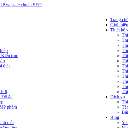
Trang ch
Giới thiệ
Thiết kế 
Thi
Thi
Thi
hiệp
Thi
 Kiến trúc
Thi
sản
Thi
i thất
Thi
Thi
Thi
Thi
Thi
 hơi
Thi
 Đồ ăn
Dịch vụ
ẹp
Thi
 Mỹ phẩm
Tên
Bán
Blog
ính mắt
Ý t
rường học
Mar