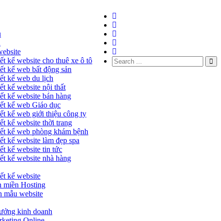
ủ
u
website
ết kế website cho thuê xe ô tô
ết kế web bất động sản
ết kế web du lịch
ết kế website nội thất
ết kế website bán hàng
ết kế web Giáo dục
ết kế web giới thiệu công ty
ết kế website thời trang
ết kế web phòng khám bệnh
ết kế website làm đẹp spa
ết kế website tin tức
ết kế website nhà hàng
ết kế website
 miền Hosting
 mẫu website
ưởng kinh doanh
keting Online