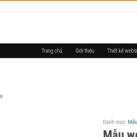
Trang chủ
Giới thiệu
Thiết kế webs
 WEBSITE TIN TỨC Ô TÔ XE
ơi
Danh mục:
Mẫu
Mẫu we