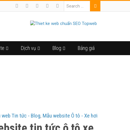
ite
Dịch vụ
Blog
Bảng giá
 HƠI
 web Tin tức - Blog
,
Mẫu website Ô tô - Xe hơi
bsite tin tức ô tô xe