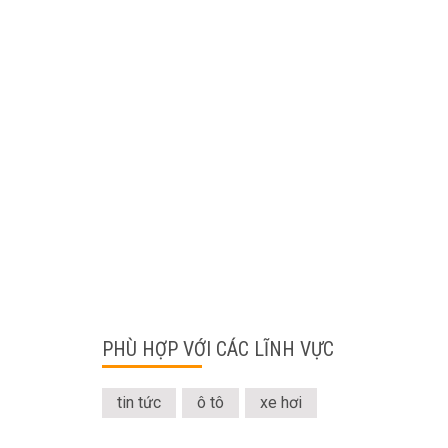
PHÙ HỢP VỚI CÁC LĨNH VỰC
tin tức
ô tô
xe hơi