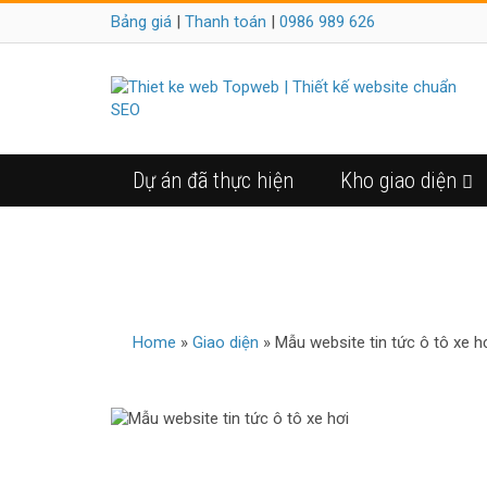
Bảng giá
|
Thanh toán
|
0986 989 626
Dự án đã thực hiện
Kho giao diện
MẪU
Home
»
Giao diện
»
Mẫu website tin tức ô tô xe h