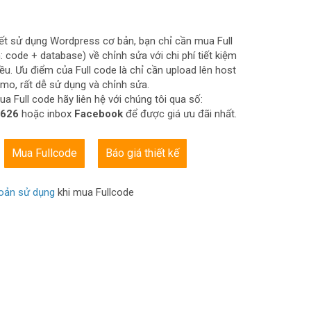
ết sử dụng Wordpress cơ bản, bạn chỉ cần mua Full
 code + database) về chỉnh sửa với chi phí tiết kiệm
iều. Ưu điểm của Full code là chỉ cần upload lên host
emo, rất dễ sử dụng và chỉnh sửa.
a Full code hãy liên hệ với chúng tôi qua số:
.626
hoặc inbox
Facebook
để được giá ưu đãi nhất.
Mua Fullcode
Báo giá thiết kế
oản sử dụng
khi mua Fullcode