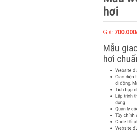
hơi
Giá:
700.000
Mẫu giao 
hơi chuẩ
Website đ
Giao diện t
di động, M
Tích hợp n
Lập trình
dụng
Quản lý c
Tùy chỉnh 
Code tối ư
Website đ