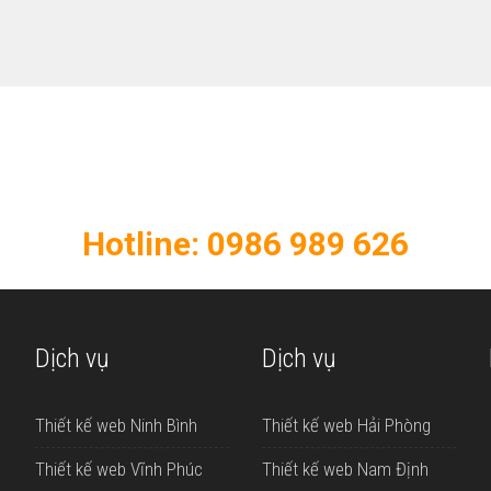
KẾ WEB CHUYÊN NGHIỆP - CH
opweb để thiết kế website chất lượng cho do
Hotline: 0986 989 626
Dịch vụ
Dịch vụ
Thiết kế web Ninh Bình
Thiết kế web Hải Phòng
Thiết kế web Vĩnh Phúc
Thiết kế web Nam Định