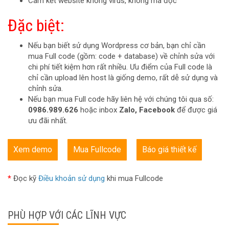
Cam kết website không virus, không mã độc
Đặc biệt:
Nếu bạn biết sử dụng Wordpress cơ bản, bạn chỉ cần
mua Full code (gồm: code + database) về chỉnh sửa với
chi phí tiết kiệm hơn rất nhiều. Ưu điểm của Full code là
chỉ cần upload lên host là giống demo, rất dễ sử dụng và
chỉnh sửa.
Nếu bạn mua Full code hãy liên hệ với chúng tôi qua số:
0986.989.626
hoặc inbox
Zalo, Facebook
để được giá
ưu đãi nhất.
Xem demo
Mua Fullcode
Báo giá thiết kế
*
Đọc kỹ
Điều khoản sử dụng
khi mua Fullcode
PHÙ HỢP VỚI CÁC LĨNH VỰC