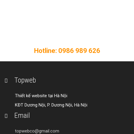
THIẾT KẾ WEB CHUYÊN NGHIỆP -
CHUẨN SEO
Liên hệ ngay với Topweb để thiết kế
website chất lượng cho doanh nghiệp của
bạn!
Hotline: 0986 989 626
Topweb
Thiết kế website tại Hà Nội
KĐT Dương Nội, P. Dương Nội, Hà Nội
Email
topwebco@gmail.com