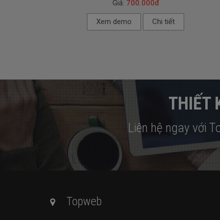
Giá:
700.000đ
Xem demo
Chi tiết
THIẾT 
Liên hệ ngay với T
Topweb