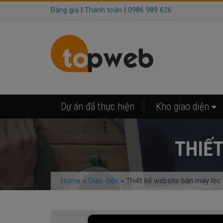
Bảng giá
|
Thanh toán
|
0986 989 626
Dự án đã thực hiện
Kho giao diện
THIẾT
Home
»
Giao diện
»
Thiết kế website bán máy lọc