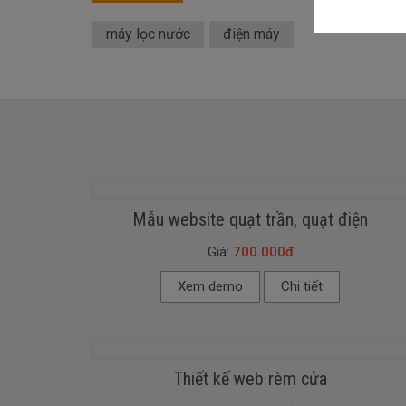
máy lọc nước
điện máy
Mẫu website quạt trần, quạt điện
Giá:
700.000đ
Xem demo
Chi tiết
Thiết kế web rèm cửa