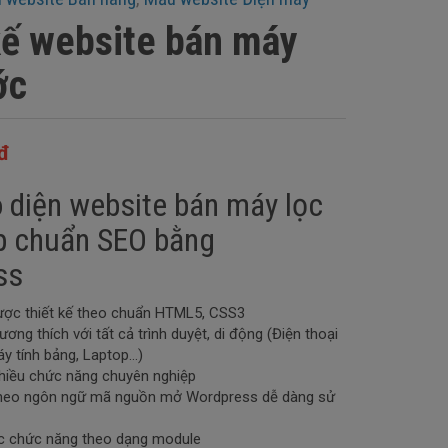
kế website bán máy
ớc
đ
 diện website bán máy lọc
p chuẩn SEO bằng
ss
ược thiết kế theo chuẩn HTML5, CSS3
ương thích với tất cả trình duyệt, di động (Điện thoại
áy tính bảng, Laptop…)
hiều chức năng chuyên nghiệp
 theo ngôn ngữ mã nguồn mở Wordpress dễ dàng sử
ác chức năng theo dạng module