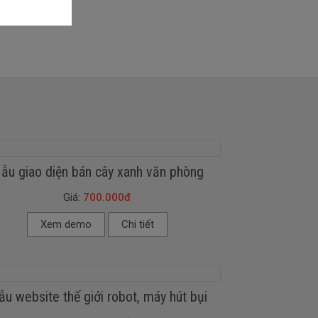
ẫu giao diện bán cây xanh văn phòng
Giá:
700.000đ
Xem demo
Chi tiết
u website thế giới robot, máy hút bụi