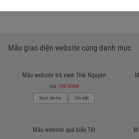
Mẫu giao diện website cùng danh mục
Mẫu website trà xanh Thái Nguyên
M
Giá:
700.000đ
Xem demo
Chi tiết
Mẫu website quà biếu Tết
Mẫ