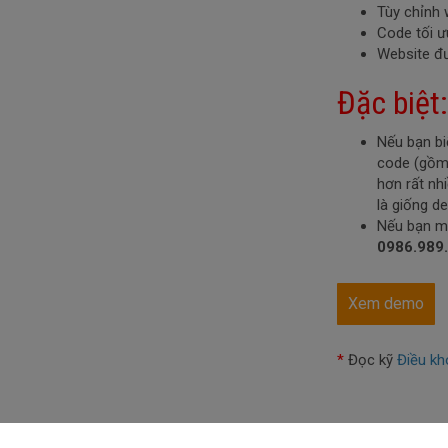
Tùy chỉnh 
Code tối ư
Website đ
Đặc biệt:
Nếu bạn bi
code (gồm:
hơn rất nh
là giống d
Nếu bạn mu
0986.989
Xem demo
*
Đọc kỹ
Điều kh