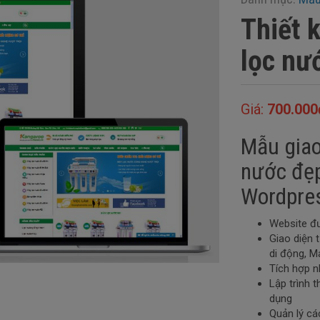
Thiết 
lọc nư
Giá:
700.000
Mẫu giao
nước đẹ
Wordpre
Website đ
Giao diện t
di động, M
Tích hợp n
Lập trình
dụng
Quản lý c