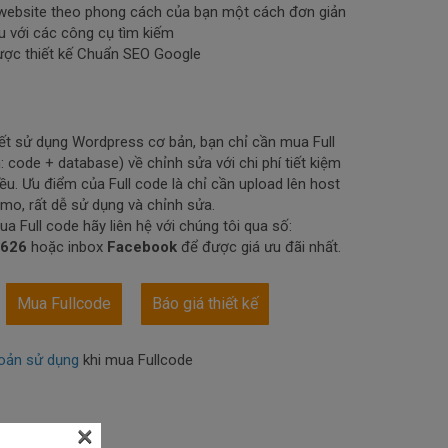
website theo phong cách của bạn một cách đơn giản
u với các công cụ tìm kiếm
ược thiết kế Chuẩn SEO Google
ết sử dụng Wordpress cơ bản, bạn chỉ cần mua Full
 code + database) về chỉnh sửa với chi phí tiết kiệm
iều. Ưu điểm của Full code là chỉ cần upload lên host
emo, rất dễ sử dụng và chỉnh sửa.
a Full code hãy liên hệ với chúng tôi qua số:
.626
hoặc inbox
Facebook
để được giá ưu đãi nhất.
Mua Fullcode
Báo giá thiết kế
oản sử dụng
khi mua Fullcode
×