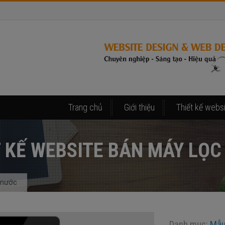
Trang chủ
Giới thiệu
Thiết kế webs
 KẾ WEBSITE BÁN MÁY LỌ
 nước
Danh mục:
Mẫu