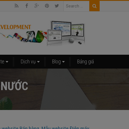
ite
Dịch vụ
Blog
Bảng giá
C NƯỚC
 website Bán hàng
,
Mẫu website Điện máy