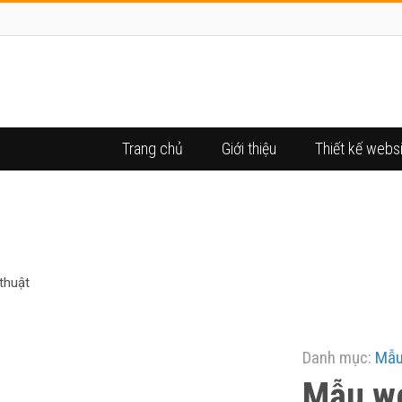
Trang chủ
Giới thiệu
Thiết kế webs
WEBSITE SHOP BÁN ĐỒ VÕ 
thuật
Danh mục:
Mẫu
Mẫu we