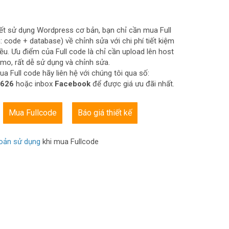
ết sử dụng Wordpress cơ bản, bạn chỉ cần mua Full
 code + database) về chỉnh sửa với chi phí tiết kiệm
iều. Ưu điểm của Full code là chỉ cần upload lên host
emo, rất dễ sử dụng và chỉnh sửa.
a Full code hãy liên hệ với chúng tôi qua số:
.626
hoặc inbox
Facebook
để được giá ưu đãi nhất.
Mua Fullcode
Báo giá thiết kế
oản sử dụng
khi mua Fullcode