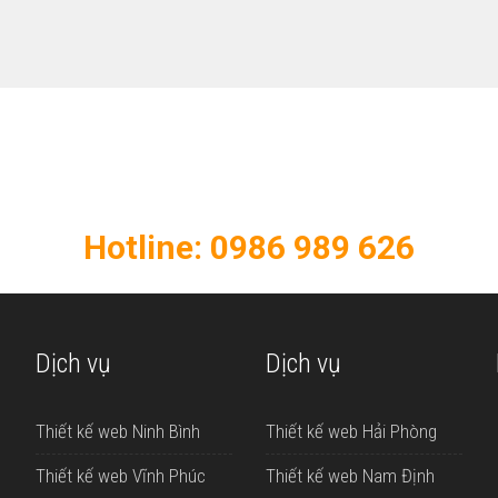
KẾ WEB CHUYÊN NGHIỆP - CH
opweb để thiết kế website chất lượng cho do
Hotline: 0986 989 626
Dịch vụ
Dịch vụ
Thiết kế web Ninh Bình
Thiết kế web Hải Phòng
Thiết kế web Vĩnh Phúc
Thiết kế web Nam Định