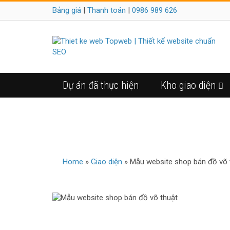
Bảng giá
|
Thanh toán
|
0986 989 626
Dự án đã thực hiện
Kho giao diện
MẪU 
Home
»
Giao diện
»
Mẫu website shop bán đồ võ 