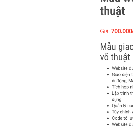
thuật
Giá:
700.000
Mẫu giao
võ thuật
Website đ
Giao diện t
di động, M
Tích hợp n
Lập trình
dụng
Quản lý c
Tùy chỉnh 
Code tối ư
Website đ