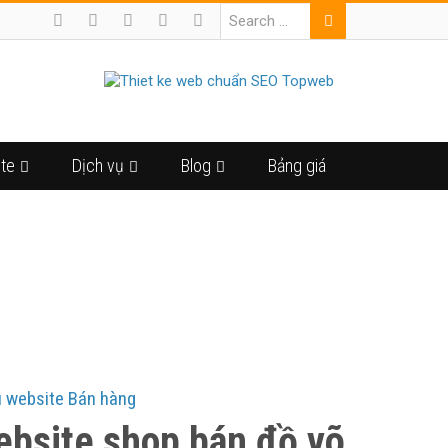
ite
Dịch vụ
Blog
Bảng giá
THUẬT
 website Bán hàng
bsite shop bán đồ võ