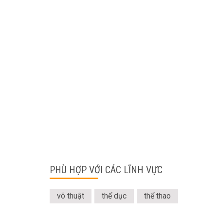
PHÙ HỢP VỚI CÁC LĨNH VỰC
võ thuật
thể dục
thể thao