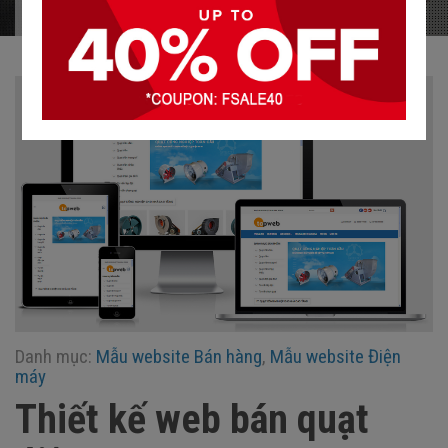
Home
»
Giao diện
»
Thiết kế web bán quạt điện
Danh mục:
Mẫu website Bán hàng
,
Mẫu website Điện
máy
Thiết kế web bán quạt