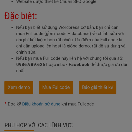
Website được thiết kế Chuẩn SEO Google
Đặc biệt:
Nếu bạn biết sử dụng Wordpress cơ bản, bạn chỉ cần
mua Full code (gồm: code + database) về chỉnh sửa với
chi phí tiết kiệm hơn rất nhiều. Ưu điểm của Full code là
chỉ cần upload lên host là giống demo, rất dễ sử dụng và
chỉnh sửa.
Nếu bạn mua Full code hãy liên hệ với chúng tôi qua số:
0986.989.626
hoặc inbox
Facebook
để được giá ưu đãi
nhất.
Xem demo
Mua Fullcode
Báo giá thiết kế
*
Đọc kỹ
Điều khoản sử dụng
khi mua Fullcode
PHÙ HỢP VỚI CÁC LĨNH VỰC