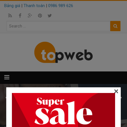
Bảng giá
|
Thanh toán
|
0986 989 626
×
THIẾT KẾ WEB BÁN QUẠT
ĐIỆN