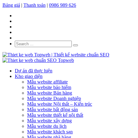
Bảng giá
|
Thanh toán
|
0986 989 626
Dự án đã thực hiện
Kho giao diện
Mẫu website affiliate
Mẫu website bảo hiểm
Mẫu website Bán hàng
Mẫu website Doanh nghiệp
Mẫu website Nội thất – Kiến trúc
Mẫu website bất động sản
Mẫu website thiết kế nội thất
Mẫu website xây dựng
Mẫu website du lịch
Mẫu website khách sạn
Mẫu website nhà hàng