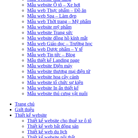
Mẫu website Ô tô – Xe hơi
Mẫu web Thực phẩm – Đồ ăn
Mẫu web Spa – Làm đẹp
Mẫu web Thời trang – Mỹ phẩm
Mẫu website mỹ phẩm
Mẫu website Trang sức
Mẫu website đồng hồ kính mắt
Mẫu web Giáo dục – Trường học
Mẫu web Dược phẩm – Y tế
Mẫu web Tin tức – Blog
Mẫu thiết kế Landing page
Mẫu website Điện máy
Mẫu website thương mại điện tử
Mẫu website hoa cây cảnh
Mẫu website tổ chức sự kiện
Mẫu website In ấn thiết kế
Mẫu website thú cưng vật nuôi
Trang chủ
Giới thiệu
Thiết kế website
Thiết kế website cho thuê xe ô tô
Thiết kế web bất động sản
Thiết kế web du lịch
Thiết kế website nội thất