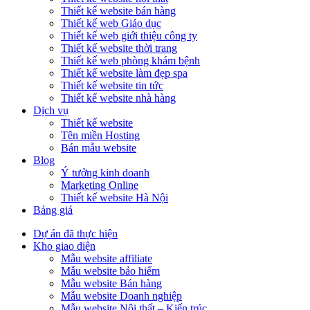
Thiết kế website bán hàng
Thiết kế web Giáo dục
Thiết kế web giới thiệu công ty
Thiết kế website thời trang
Thiết kế web phòng khám bệnh
Thiết kế website làm đẹp spa
Thiết kế website tin tức
Thiết kế website nhà hàng
Dịch vụ
Thiết kế website
Tên miền Hosting
Bán mẫu website
Blog
Ý tưởng kinh doanh
Marketing Online
Thiết kế website Hà Nội
Bảng giá
Dự án đã thực hiện
Kho giao diện
Mẫu website affiliate
Mẫu website bảo hiểm
Mẫu website Bán hàng
Mẫu website Doanh nghiệp
Mẫu website Nội thất – Kiến trúc