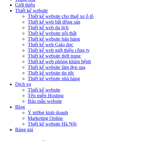
Giới thiệu
Thiết kế website
Thiết kế website cho thuê xe ô tô
Thiết kế web bất động sản
Thiết kế web du lịch
Thiết kế website nội thất
Thiết kế website bán hàng
Thiết kế web Giáo dục
Thiết kế web giới thiệu công ty
Thiết kế website thời trang
Thiết kế web phòng khám bệnh
Thiết kế website làm đẹp spa
Thiết kế website tin tức
Thiết kế website nhà hàng
Dịch vụ
Thiết kế website
Tên miền Hosting
Bán mẫu website
Blog
Ý tưởng kinh doanh
Marketing Online
Thiết kế website Hà Nội
Bảng giá