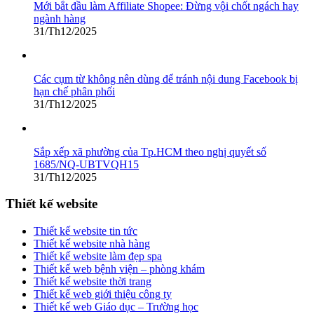
Mới bắt đầu làm Affiliate Shopee: Đừng vội chốt ngách hay
ngành hàng
31/Th12/2025
Các cụm từ không nên dùng để tránh nội dung Facebook bị
hạn chế phân phối
31/Th12/2025
Sắp xếp xã phường của Tp.HCM theo nghị quyết số
1685/NQ-UBTVQH15
31/Th12/2025
Thiết kế website
Thiết kế website tin tức
Thiết kế website nhà hàng
Thiết kế website làm đẹp spa
Thiết kế web bệnh viện – phòng khám
Thiết kế website thời trang
Thiết kế web giới thiệu công ty
Thiết kế web Giáo dục – Trường học