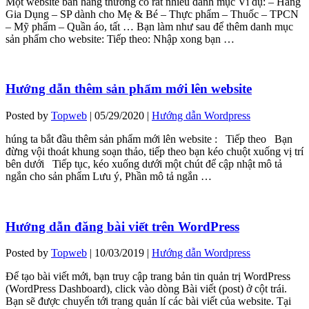
Một website bán hàng thường có rất nhiều danh mục Ví dụ: – Hàng
Gia Dụng – SP dành cho Mẹ & Bé – Thực phẩm – Thuốc – TPCN
– Mỹ phẩm – Quần áo, tất … Bạn làm như sau để thêm danh mục
sản phẩm cho website: Tiếp theo: Nhập xong bạn …
Hướng dẫn thêm sản phẩm mới lên website
Posted by
Topweb
|
05/29/2020
|
Hướng dẫn Wordpress
húng ta bắt đầu thêm sản phẩm mới lên website : Tiếp theo Bạn
đừng vội thoát khung soạn thảo, tiếp theo bạn kéo chuột xuống vị trí
bên dưới Tiếp tục, kéo xuống dưới một chút để cập nhật mô tả
ngắn cho sản phẩm Lưu ý, Phần mô tả ngắn …
Hướng dẫn đăng bài viết trên WordPress
Posted by
Topweb
|
10/03/2019
|
Hướng dẫn Wordpress
Để tạo bài viết mới, bạn truy cập trang bản tin quản trị WordPress
(WordPress Dashboard), click vào dòng Bài viết (post) ở cột trái.
Bạn sẽ được chuyển tới trang quản lí các bài viết của website. Tại