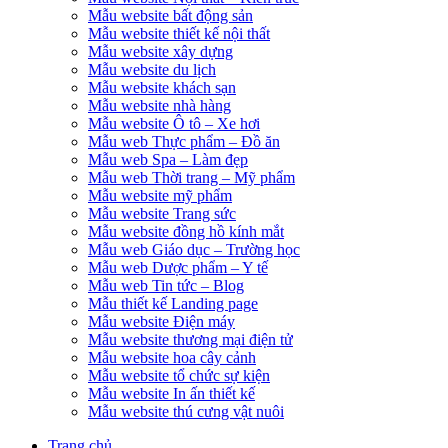
Mẫu website bất động sản
Mẫu website thiết kế nội thất
Mẫu website xây dựng
Mẫu website du lịch
Mẫu website khách sạn
Mẫu website nhà hàng
Mẫu website Ô tô – Xe hơi
Mẫu web Thực phẩm – Đồ ăn
Mẫu web Spa – Làm đẹp
Mẫu web Thời trang – Mỹ phẩm
Mẫu website mỹ phẩm
Mẫu website Trang sức
Mẫu website đồng hồ kính mắt
Mẫu web Giáo dục – Trường học
Mẫu web Dược phẩm – Y tế
Mẫu web Tin tức – Blog
Mẫu thiết kế Landing page
Mẫu website Điện máy
Mẫu website thương mại điện tử
Mẫu website hoa cây cảnh
Mẫu website tổ chức sự kiện
Mẫu website In ấn thiết kế
Mẫu website thú cưng vật nuôi
Trang chủ