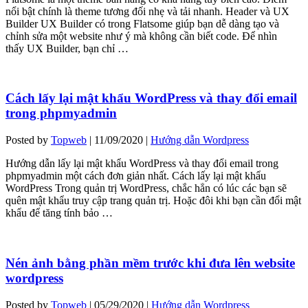
nổi bật chính là theme tương đối nhẹ và tải nhanh. Header và UX
Builder UX Builder có trong Flatsome giúp bạn dễ dàng tạo và
chỉnh sửa một website như ý mà không cần biết code. Để nhìn
thấy UX Builder, bạn chỉ …
Cách lấy lại mật khẩu WordPress và thay đổi email
trong phpmyadmin
Posted by
Topweb
|
11/09/2020
|
Hướng dẫn Wordpress
Hướng dẫn lấy lại mật khẩu WordPress và thay đổi email trong
phpmyadmin một cách đơn giản nhất. Cách lấy lại mật khẩu
WordPress Trong quản trị WordPress, chắc hẳn có lúc các bạn sẽ
quên mật khẩu truy cập trang quản trị. Hoặc đôi khi bạn cần đổi mật
khẩu để tăng tính bảo …
Nén ảnh bằng phần mềm trước khi đưa lên website
wordpress
Posted by
Topweb
|
05/29/2020
|
Hướng dẫn Wordpress