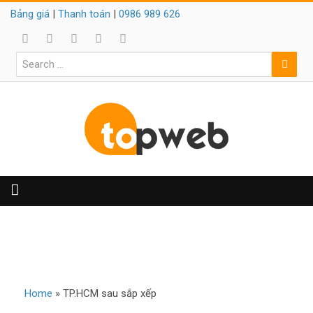
Bảng giá
|
Thanh toán
|
0986 989 626
TP.HCM SAU SẮP XẾP
Home
»
TP.HCM sau sắp xếp