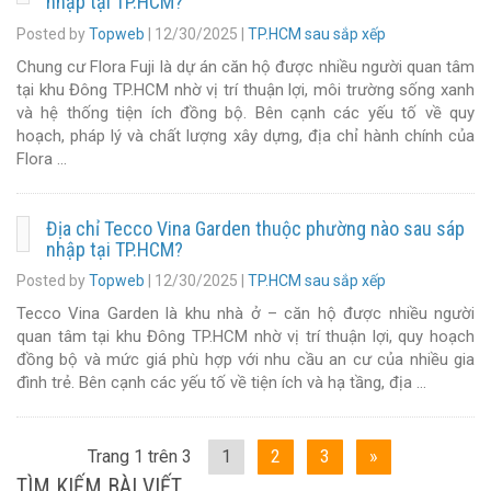
nhập tại TP.HCM?
Posted by
Topweb
|
12/30/2025
|
TP.HCM sau sắp xếp
Chung cư Flora Fuji là dự án căn hộ được nhiều người quan tâm
tại khu Đông TP.HCM nhờ vị trí thuận lợi, môi trường sống xanh
và hệ thống tiện ích đồng bộ. Bên cạnh các yếu tố về quy
hoạch, pháp lý và chất lượng xây dựng, địa chỉ hành chính của
Flora …
Địa chỉ Tecco Vina Garden thuộc phường nào sau sáp
nhập tại TP.HCM?
Posted by
Topweb
|
12/30/2025
|
TP.HCM sau sắp xếp
Tecco Vina Garden là khu nhà ở – căn hộ được nhiều người
quan tâm tại khu Đông TP.HCM nhờ vị trí thuận lợi, quy hoạch
đồng bộ và mức giá phù hợp với nhu cầu an cư của nhiều gia
đình trẻ. Bên cạnh các yếu tố về tiện ích và hạ tầng, địa …
Trang 1 trên 3
1
2
3
»
TÌM KIẾM BÀI VIẾT