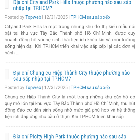
Địa chỉ Cityland Park Hills thuộc phường nào sau sáp
nhập tại TP.HCM?
Posted by
Topweb
|
12/31/2025
|
TP.HCM sau sắp xếp
Cityland Park Hills là một trong những khu đô thị kiểu mẫu nổi
bật tại khu vực Tây Bắc Thành phố Hồ Chí Minh, được quy
hoạch đồng bộ với hệ sinh thái tiện ích khép kín và môi trường
sống hiện đại. Khi TP.HCM triển khai việc sắp xếp lại các đơn vị
hành …
Địa chỉ Chung cư Hiệp Thành City thuộc phường nào
sau sáp nhập tại TP.HCM?
Posted by
Topweb
|
12/31/2025
|
TP.HCM sau sắp xếp
Chung cư Hiệp Thành City là một trong những khu căn hộ có
quy mô lớn tại khu vực Tây Bắc Thành phố Hồ Chí Minh, thu hút
đông đảo cư dân sinh sống nhờ mức giá phù hợp và hệ thống
tiện ích đáp ứng nhu cầu ở thực. Khi TP.HCM triển khai sắp …
Địa chỉ Picity High Park thuộc phường nào sau sáp