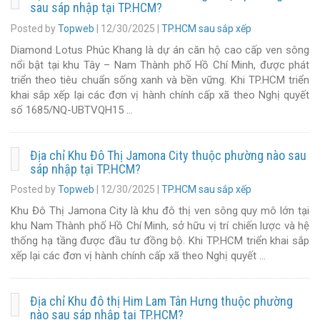
sau sáp nhập tại TP.HCM?
Posted by
Topweb
|
12/30/2025
|
TP.HCM sau sắp xếp
Diamond Lotus Phúc Khang là dự án căn hộ cao cấp ven sông
nổi bật tại khu Tây – Nam Thành phố Hồ Chí Minh, được phát
triển theo tiêu chuẩn sống xanh và bền vững. Khi TP.HCM triển
khai sắp xếp lại các đơn vị hành chính cấp xã theo Nghị quyết
số 1685/NQ-UBTVQH15 …
Địa chỉ Khu Đô Thị Jamona City thuộc phường nào sau
sáp nhập tại TP.HCM?
Posted by
Topweb
|
12/30/2025
|
TP.HCM sau sắp xếp
Khu Đô Thị Jamona City là khu đô thị ven sông quy mô lớn tại
khu Nam Thành phố Hồ Chí Minh, sở hữu vị trí chiến lược và hệ
thống hạ tầng được đầu tư đồng bộ. Khi TP.HCM triển khai sắp
xếp lại các đơn vị hành chính cấp xã theo Nghị quyết …
Địa chỉ Khu đô thị Him Lam Tân Hưng thuộc phường
nào sau sáp nhập tại TP.HCM?