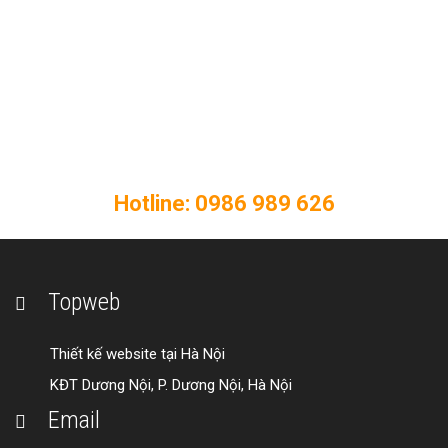
THIẾT KẾ WEB CHUYÊN NGHIỆP -
CHUẨN SEO
Liên hệ ngay với Topweb để thiết kế
website chất lượng cho doanh nghiệp của
bạn!
Hotline: 0986 989 626
Topweb
Thiết kế website tại Hà Nội
KĐT Dương Nội, P. Dương Nội, Hà Nội
Email