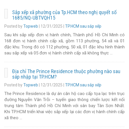
Sắp xếp xã phường của Tp.HCM theo nghị quyết số
1685/NQ-UBTVQH15
Posted by
Topweb
|
12/31/2025
|
TP.HCM sau sắp xếp
Sau khi sắp xếp đơn vị hành chính, Thành phố Hồ Chí Minh có
168 đơn vị hành chính cấp xã, gồm 113 phường, 54 xã và 01
đặc khu. Trong đó có 112 phường, 50 xã, 01 đặc khu hình thành
sau sắp xếp và 05 đơn vị hành chính cấp xã không thực …
Địa chỉ The Prince Residence thuộc phường nào sau
sáp nhập tại TP.HCM?
Posted by
Topweb
|
12/31/2025
|
TP.HCM sau sắp xếp
The Prince Residence là dự án căn hộ cao cấp tọa lạc trên trục
đường Nguyễn Văn Trỗi – tuyến giao thông chiến lược kết nối
trung tâm Thành phố Hồ Chí Minh với sân bay Tân Sơn Nhất.
Khi TP.HCM triển khai việc sắp xếp lại các đơn vị hành chính cấp
xã theo …